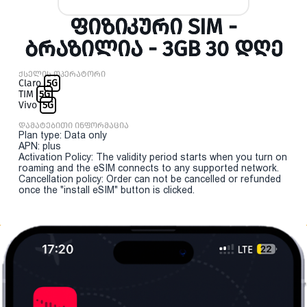
ᲤᲘᲖᲘᲙᲣᲠᲘ SIM -
ᲑᲠᲐᲖᲘᲚᲘᲐ - 3GB 30 ᲓᲦᲔ
ქსელის ოპერატორი
Claro
5G
TIM
5G
Vivo
5G
დამატებითი ინფორმაცია
Plan type: Data only
APN: plus
Activation Policy: The validity period starts when you turn on
roaming and the eSIM connects to any supported network.
Cancellation policy: Order can not be cancelled or refunded
once the "install eSIM" button is clicked.