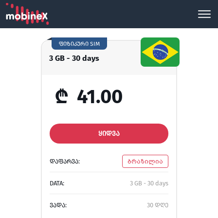
ფიზიკური SIM
3 GB - 30 days
₾
41.00
ᲧᲘᲓᲕᲐ
ᲓᲐᲤᲐᲠᲕᲐ:
ბრაზილია
DATA:
3 GB - 30 days
ᲕᲐᲓᲐ:
30 დღე