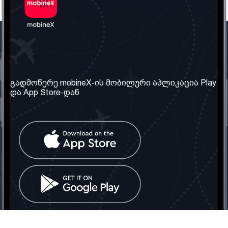
ჩვენი კომპანია
საჭირო ინფორმაცია
ჩვენ შესახებ
წესები და პირობები
გადმოწერე mobineX-ის მობილური აპლიკაცია Play
და App Store-დან
ჩვენი სერვისები
კონფიდენციალურობის
პოლიტიკა
SIM ბარათის აღება
ხშირად დასმული
კითხვები
კონტაქტი
სოციალური ქსელი
საქართველო: თბილისი
ტელ: 032 2 04 00 50
ელ. ფოსტა:
info@mobinex.ge
კონტაქტი