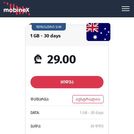
ფიზიკური SIM
1 GB - 30 days
₾
29.00
ᲧᲘᲓᲕᲐ
ᲓᲐᲤᲐᲠᲕᲐ:
ავსტრალია
DATA:
1 GB - 30 days
ᲕᲐᲓᲐ:
30 დღე