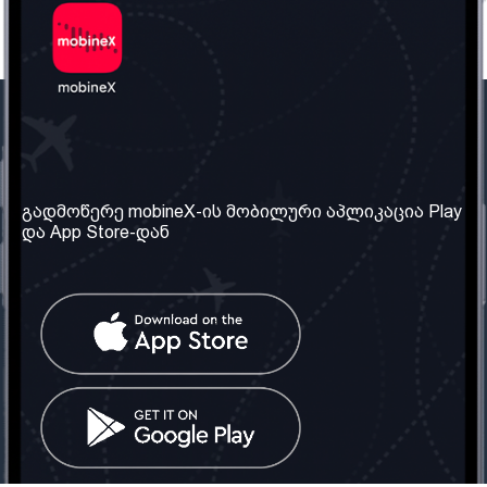
ჩვენი კომპანია
საჭირო ინფორმაცია
ჩვენ შესახებ
წესები და პირობები
გადმოწერე mobineX-ის მობილური აპლიკაცია Play
და App Store-დან
ჩვენი სერვისები
კონფიდენციალურობის
პოლიტიკა
SIM ბარათის აღება
ხშირად დასმული
კითხვები
კონტაქტი
სოციალური ქსელი
საქართველო: თბილისი
ტელ: 032 2 04 00 50
ელ. ფოსტა:
info@mobinex.ge