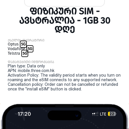
ᲤᲘᲖᲘᲙᲣᲠᲘ SIM -
ᲐᲕᲡᲢᲠᲐᲚᲘᲐ - 1GB 30
ᲓᲦᲔ
ქსელის ოპერატორი
Optus
5G
Vodafone
5G
Telstra
5G
დამატებითი ინფორმაცია
Plan type: Data only
APN: mobile.three.com.hk
Activation Policy: The validity period starts when you turn on
roaming and the eSIM connects to any supported network.
Cancellation policy: Order can not be cancelled or refunded
once the "install eSIM" button is clicked.