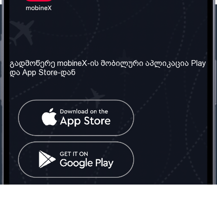
ჩვენი კომპანია
საჭირო ინფორმაცია
ჩვენ შესახებ
წესები და პირობები
გადმოწერე mobineX-ის მობილური აპლიკაცია Play
და App Store-დან
ჩვენი სერვისები
კონფიდენციალურობის
პოლიტიკა
SIM ბარათის აღება
ხშირად დასმული
კითხვები
კონტაქტი
სოციალური ქსელი
საქართველო: თბილისი
ტელ: 032 2 04 00 50
ელ. ფოსტა:
info@mobinex.ge
კონტაქტი