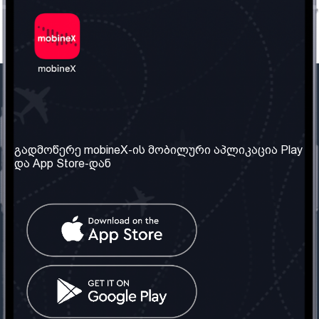
ჩვენი კომპანია
საჭირო ინფორმაცია
ჩვენ შესახებ
წესები და პირობები
გადმოწერე mobineX-ის მობილური აპლიკაცია Play
და App Store-დან
ჩვენი სერვისები
კონფიდენციალურობის
პოლიტიკა
SIM ბარათის აღება
ხშირად დასმული
კითხვები
კონტაქტი
სოციალური ქსელი
საქართველო: თბილისი
ტელ: 032 2 04 00 50
ელ. ფოსტა: