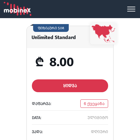
ფიზიკური SIM
Unlimited Standard
₾
8.00
ᲧᲘᲓᲕᲐ
ᲓᲐᲤᲐᲠᲕᲐ:
6 ქვეყანა
DATA:
ულიმიტო
ᲕᲐᲓᲐ:
დღიური