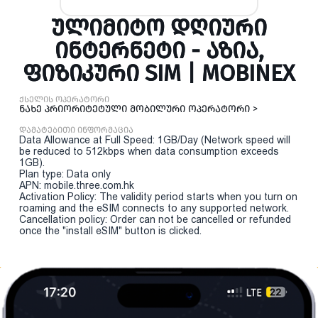
ᲣᲚᲘᲛᲘᲢᲝ ᲓᲦᲘᲣᲠᲘ
ᲘᲜᲢᲔᲠᲜᲔᲢᲘ - ᲐᲖᲘᲐ,
ᲤᲘᲖᲘᲙᲣᲠᲘ SIM | MOBINEX
ქსელის ოპერატორი
ნახე პრიორიტეტული მობილური ოპერატორი >
დამატებითი ინფორმაცია
Data Allowance at Full Speed: 1GB/Day (Network speed will
be reduced to 512kbps when data consumption exceeds
1GB).
Plan type: Data only
APN: mobile.three.com.hk
Activation Policy: The validity period starts when you turn on
roaming and the eSIM connects to any supported network.
Cancellation policy: Order can not be cancelled or refunded
once the "install eSIM" button is clicked.