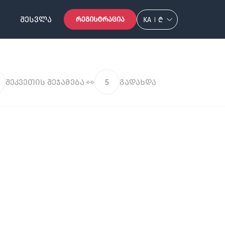
ᲨᲔᲡᲕᲚᲐ
ᲠᲔᲒᲘᲡᲢᲠᲐᲪᲘᲐ
KA
₾
შეკვეთის შეჯამება 👀
5
გადახდა