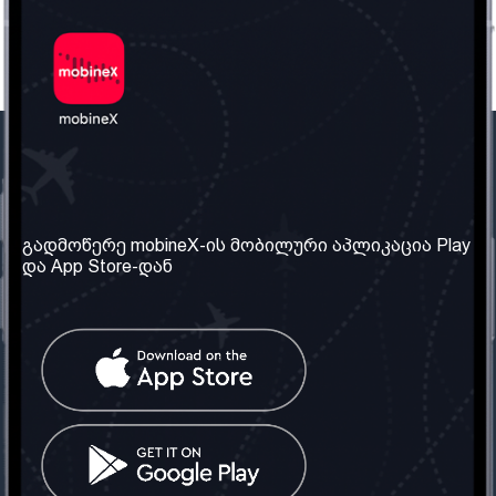
ჩვენი კომპანია
საჭირო ინფორმაცია
ჩვენ შესახებ
წესები და პირობები
გადმოწერე mobineX-ის მობილური აპლიკაცია Play
და App Store-დან
ჩვენი სერვისები
კონფიდენციალურობის
პოლიტიკა
SIM ბარათის აღება
ხშირად დასმული
კითხვები
კონტაქტი
სოციალური ქსელი
საქართველო: თბილისი
ტელ: 032 2 04 00 50