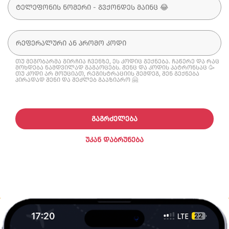
თუ მეგობარმა გირჩია ჩვენზე, ეს კოდიც გექნება. ჩაწერე და რაც
მოხდება ნამდვილად გაგაოცებს. შენც და კოდის პატრონსაც 🥳
თუ კოდი არ მოუციათ, რეგისტრაციის შემდეგ, შენ გექნება
პირადად შენი და შეძლებ გააზიარო 🤗
ᲒᲐᲒᲠᲫᲔᲚᲔᲑᲐ
ᲣᲙᲐᲜ ᲓᲐᲑᲠᲣᲜᲔᲑᲐ