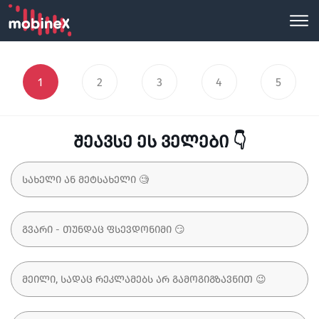
1
2
3
4
5
შეავსე ეს ველები 👇