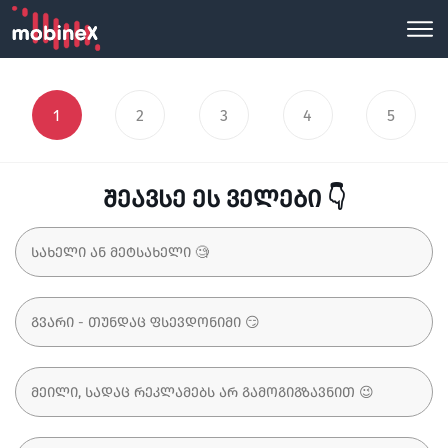
1
2
3
4
5
შეავსე ეს ველები 👇