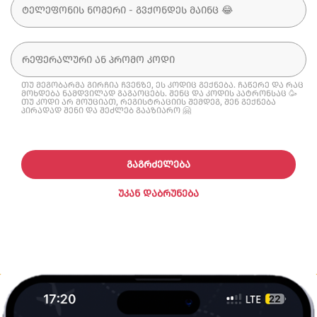
თუ მეგობარმა გირჩია ჩვენზე, ეს კოდიც გექნება. ჩაწერე და რაც
მოხდება ნამდვილად გაგაოცებს. შენც და კოდის პატრონსაც 🥳
თუ კოდი არ მოუციათ, რეგისტრაციის შემდეგ, შენ გექნება
პირადად შენი და შეძლებ გააზიარო 🤗
ᲒᲐᲒᲠᲫᲔᲚᲔᲑᲐ
ᲣᲙᲐᲜ ᲓᲐᲑᲠᲣᲜᲔᲑᲐ