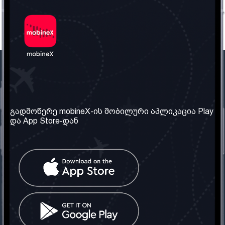
ჩვენი კომპანია
საჭირო ინფორმაცია
ჩვენ შესახებ
წესები და პირობები
გადმოწერე mobineX-ის მობილური აპლიკაცია Play
და App Store-დან
ჩვენი სერვისები
კონფიდენციალურობის
პოლიტიკა
SIM ბარათის აღება
ხშირად დასმული
კითხვები
კონტაქტი
სოციალური ქსელი
საქართველო: თბილისი
ტელ: 032 2 04 00 50