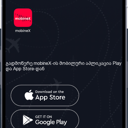
ჩვენი კომპანია
საჭირო ინფორმაცია
ჩვენ შესახებ
წესები და პირობები
გადმოწერე mobineX-ის მობილური აპლიკაცია Play
და App Store-დან
ჩვენი სერვისები
კონფიდენციალურობის
პოლიტიკა
SIM ბარათის აღება
ხშირად დასმული
კითხვები
კონტაქტი
სოციალური ქსელი
საქართველო: თბილისი
ტელ: 032 2 04 00 50