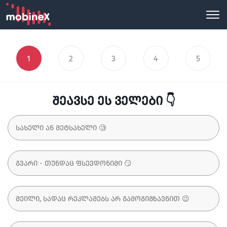
1
2
3
4
5
შეავსე ეს ველები 👇