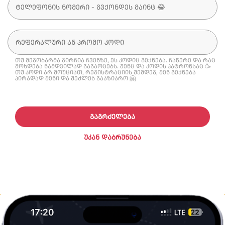
თუ მეგობარმა გირჩია ჩვენზე, ეს კოდიც გექნება. ჩაწერე და რაც
მოხდება ნამდვილად გაგაოცებს. შენც და კოდის პატრონსაც 🥳
თუ კოდი არ მოუციათ, რეგისტრაციის შემდეგ, შენ გექნება
პირადად შენი და შეძლებ გააზიარო 🤗
ᲒᲐᲒᲠᲫᲔᲚᲔᲑᲐ
ᲣᲙᲐᲜ ᲓᲐᲑᲠᲣᲜᲔᲑᲐ