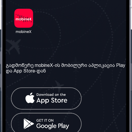
ჩვენი კომპანია
საჭირო ინფორმაცია
ჩვენ შესახებ
წესები და პირობები
გადმოწერე mobineX-ის მობილური აპლიკაცია Play
და App Store-დან
ჩვენი სერვისები
კონფიდენციალურობის
პოლიტიკა
SIM ბარათის აღება
ხშირად დასმული
კითხვები
კონტაქტი
სოციალური ქსელი
საქართველო: თბილისი
ტელ: 032 2 04 00 50