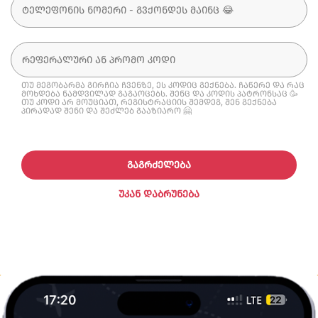
თუ მეგობარმა გირჩია ჩვენზე, ეს კოდიც გექნება. ჩაწერე და რაც
მოხდება ნამდვილად გაგაოცებს. შენც და კოდის პატრონსაც 🥳
თუ კოდი არ მოუციათ, რეგისტრაციის შემდეგ, შენ გექნება
პირადად შენი და შეძლებ გააზიარო 🤗
ᲒᲐᲒᲠᲫᲔᲚᲔᲑᲐ
ᲣᲙᲐᲜ ᲓᲐᲑᲠᲣᲜᲔᲑᲐ