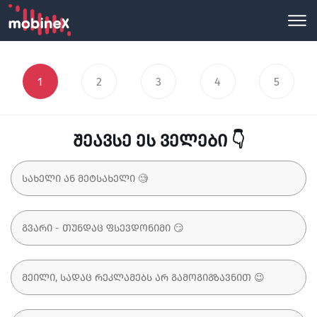
1
2
3
4
5
შეავსე ეს ველები 👇