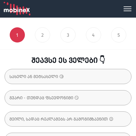
1
2
3
4
5
შეავსე ეს ველები 👇