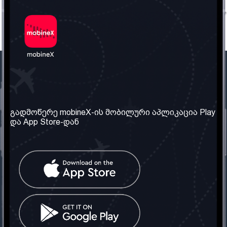
ჩვენი კომპანია
საჭირო ინფორმაცია
ჩვენ შესახებ
წესები და პირობები
გადმოწერე mobineX-ის მობილური აპლიკაცია Play
და App Store-დან
ჩვენი სერვისები
კონფიდენციალურობის
პოლიტიკა
SIM ბარათის აღება
ხშირად დასმული
კითხვები
კონტაქტი
სოციალური ქსელი
საქართველო: თბილისი
ტელ: 032 2 04 00 50