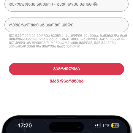
თუ მეგობარმა გირჩია ჩვენზე, ეს კოდიც გექნება. ჩაწერე და რაც
მოხდება ნამდვილად გაგაოცებს. შენც და კოდის პატრონსაც 🥳
თუ კოდი არ მოუციათ, რეგისტრაციის შემდეგ, შენ გექნება
პირადად შენი და შეძლებ გააზიარო 🤗
ᲒᲐᲒᲠᲫᲔᲚᲔᲑᲐ
ᲣᲙᲐᲜ ᲓᲐᲑᲠᲣᲜᲔᲑᲐ