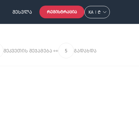
ᲨᲔᲡᲕᲚᲐ
ᲠᲔᲒᲘᲡᲢᲠᲐᲪᲘᲐ
KA
₾
შეკვეთის შეჯამება 👀
5
გადახდა