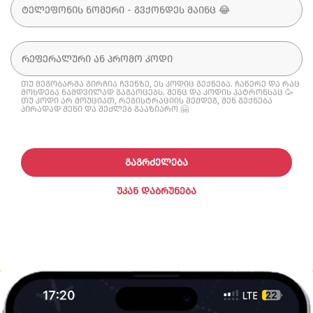
თუ მეგობარმა გირჩია ჩვენზე, ეს კოდიც გექნება. ჩაწერე და რაც
მოხდება ნამდვილად გაგაოცებს. შენც და კოდის პატრონსაც 🥳
თუ კოდი არ მოუციათ, რეგისტრაციის შემდეგ, შენ გექნება
პირადად შენი და შეძლებ გააზიარო 🤗
ᲒᲐᲒᲠᲫᲔᲚᲔᲑᲐ
ᲣᲙᲐᲜ ᲓᲐᲑᲠᲣᲜᲔᲑᲐ