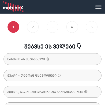
1
2
3
4
5
შეავსე ეს ველები 👇