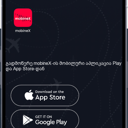
ჩვენი კომპანია
საჭირო ინფორმაცია
ჩვენ შესახებ
წესები და პირობები
გადმოწერე mobineX-ის მობილური აპლიკაცია Play
და App Store-დან
ჩვენი სერვისები
კონფიდენციალურობის
პოლიტიკა
SIM ბარათის აღება
ხშირად დასმული
კითხვები
კონტაქტი
სოციალური ქსელი
საქართველო: თბილისი
ტელ: 032 2 04 00 50