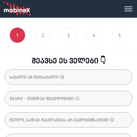
1
2
3
4
5
შეავსე ეს ველები 👇