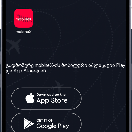
ჩვენი კომპანია
საჭირო ინფორმაცია
ჩვენ შესახებ
წესები და პირობები
გადმოწერე mobineX-ის მობილური აპლიკაცია Play
და App Store-დან
ჩვენი სერვისები
კონფიდენციალურობის
პოლიტიკა
SIM ბარათის აღება
ხშირად დასმული
კითხვები
კონტაქტი
სოციალური ქსელი
საქართველო: თბილისი
ტელ: 032 2 04 00 50