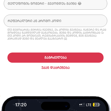
თუ მეგობარმა გირჩია ჩვენზე, ეს კოდიც გექნება. ჩაწერე და რაც
მოხდება ნამდვილად გაგაოცებს. შენც და კოდის პატრონსაც 🥳
თუ კოდი არ მოუციათ, რეგისტრაციის შემდეგ, შენ გექნება
პირადად შენი და შეძლებ გააზიარო 🤗
ᲒᲐᲒᲠᲫᲔᲚᲔᲑᲐ
ᲣᲙᲐᲜ ᲓᲐᲑᲠᲣᲜᲔᲑᲐ