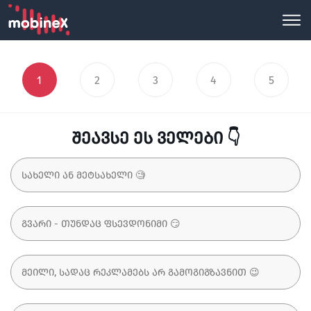
1
2
3
4
5
შეავსე ეს ველები 👇