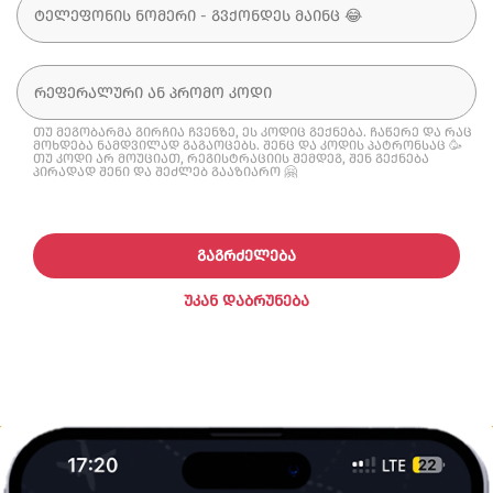
თუ მეგობარმა გირჩია ჩვენზე, ეს კოდიც გექნება. ჩაწერე და რაც
მოხდება ნამდვილად გაგაოცებს. შენც და კოდის პატრონსაც 🥳
თუ კოდი არ მოუციათ, რეგისტრაციის შემდეგ, შენ გექნება
პირადად შენი და შეძლებ გააზიარო 🤗
ᲒᲐᲒᲠᲫᲔᲚᲔᲑᲐ
ᲣᲙᲐᲜ ᲓᲐᲑᲠᲣᲜᲔᲑᲐ