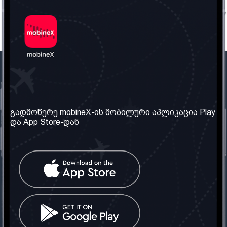
ჩვენი კომპანია
საჭირო ინფორმაცია
ჩვენ შესახებ
წესები და პირობები
გადმოწერე mobineX-ის მობილური აპლიკაცია Play
და App Store-დან
ჩვენი სერვისები
კონფიდენციალურობის
პოლიტიკა
SIM ბარათის აღება
ხშირად დასმული
კითხვები
კონტაქტი
სოციალური ქსელი
საქართველო: თბილისი
ტელ: 032 2 04 00 50