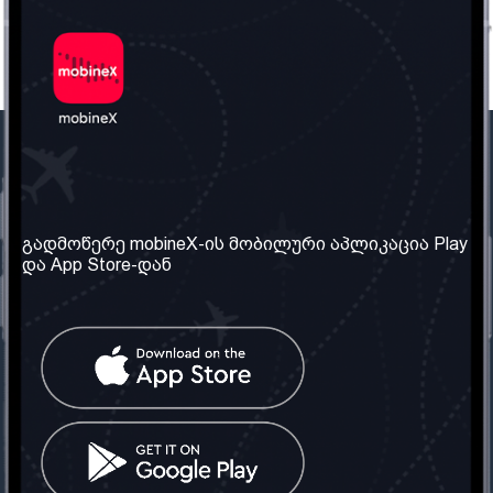
ჩვენი კომპანია
საჭირო ინფორმაცია
ჩვენ შესახებ
წესები და პირობები
გადმოწერე mobineX-ის მობილური აპლიკაცია Play
და App Store-დან
ჩვენი სერვისები
კონფიდენციალურობის
პოლიტიკა
SIM ბარათის აღება
ხშირად დასმული
კითხვები
კონტაქტი
სოციალური ქსელი
საქართველო: თბილისი
ტელ: 032 2 04 00 50