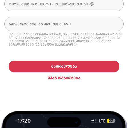
თუ მეგობარმა გირჩია ჩვენზე, ეს კოდიც გექნება. ჩაწერე და რაც
მოხდება ნამდვილად გაგაოცებს. შენც და კოდის პატრონსაც 🥳
თუ კოდი არ მოუციათ, რეგისტრაციის შემდეგ, შენ გექნება
პირადად შენი და შეძლებ გააზიარო 🤗
ᲒᲐᲒᲠᲫᲔᲚᲔᲑᲐ
ᲣᲙᲐᲜ ᲓᲐᲑᲠᲣᲜᲔᲑᲐ