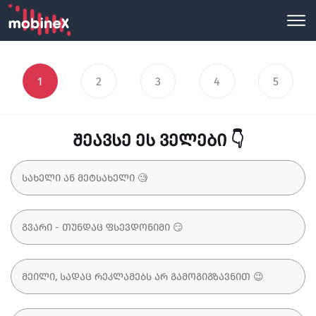
1
2
3
4
5
შეავსე ეს ველები 👇