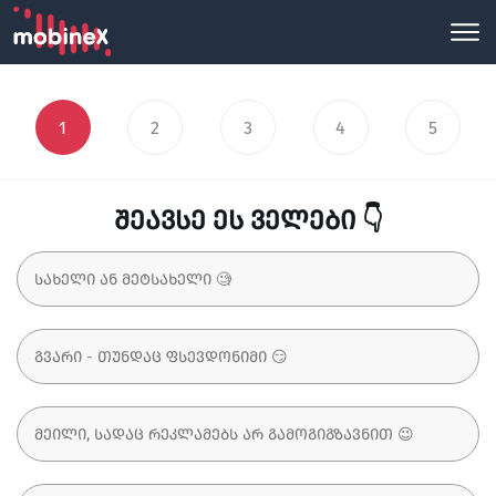
1
2
3
4
5
შეავსე ეს ველები 👇