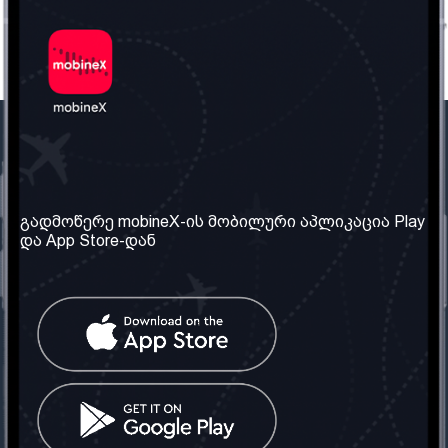
ჩვენი კომპანია
საჭირო ინფორმაცია
ჩვენ შესახებ
წესები და პირობები
გადმოწერე mobineX-ის მობილური აპლიკაცია Play
და App Store-დან
ჩვენი სერვისები
კონფიდენციალურობის
პოლიტიკა
SIM ბარათის აღება
ხშირად დასმული
კითხვები
კონტაქტი
სოციალური ქსელი
საქართველო: თბილისი
ტელ: 032 2 04 00 50