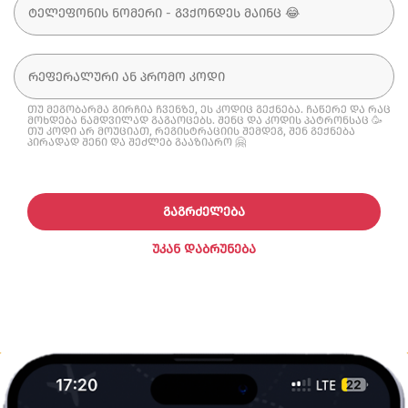
თუ მეგობარმა გირჩია ჩვენზე, ეს კოდიც გექნება. ჩაწერე და რაც
მოხდება ნამდვილად გაგაოცებს. შენც და კოდის პატრონსაც 🥳
თუ კოდი არ მოუციათ, რეგისტრაციის შემდეგ, შენ გექნება
პირადად შენი და შეძლებ გააზიარო 🤗
ᲒᲐᲒᲠᲫᲔᲚᲔᲑᲐ
ᲣᲙᲐᲜ ᲓᲐᲑᲠᲣᲜᲔᲑᲐ