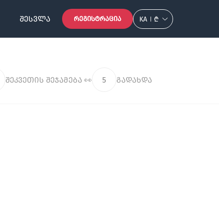
ᲨᲔᲡᲕᲚᲐ
ᲠᲔᲒᲘᲡᲢᲠᲐᲪᲘᲐ
KA
₾
შეკვეთის შეჯამება 👀
5
გადახდა