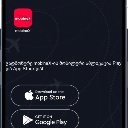
ჩვენი კომპანია
საჭირო ინფორმაცია
ჩვენ შესახებ
წესები და პირობები
გადმოწერე mobineX-ის მობილური აპლიკაცია Play
და App Store-დან
ჩვენი სერვისები
კონფიდენციალურობის
პოლიტიკა
SIM ბარათის აღება
ხშირად დასმული
კითხვები
კონტაქტი
სოციალური ქსელი
საქართველო: თბილისი
ტელ: 032 2 04 00 50