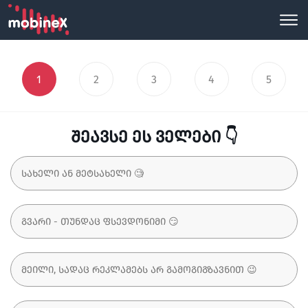
1
2
3
4
5
შეავსე ეს ველები 👇