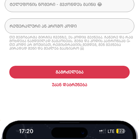
თუ მეგობარმა გირჩია ჩვენზე, ეს კოდიც გექნება. ჩაწერე და რაც
მოხდება ნამდვილად გაგაოცებს. შენც და კოდის პატრონსაც 🥳
თუ კოდი არ მოუციათ, რეგისტრაციის შემდეგ, შენ გექნება
პირადად შენი და შეძლებ გააზიარო 🤗
ᲒᲐᲒᲠᲫᲔᲚᲔᲑᲐ
ᲣᲙᲐᲜ ᲓᲐᲑᲠᲣᲜᲔᲑᲐ