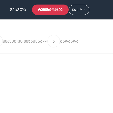
ᲨᲔᲡᲕᲚᲐ
ᲠᲔᲒᲘᲡᲢᲠᲐᲪᲘᲐ
KA
₾
შეკვეთის შეჯამება 👀
5
გადახდა