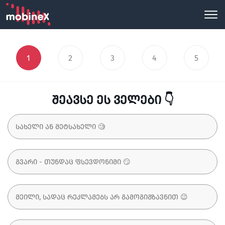
1
2
3
4
5
შეავსე ეს ველები 👇