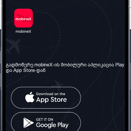
ჩვენი კომპანია
საჭირო ინფორმაცია
ჩვენ შესახებ
წესები და პირობები
გადმოწერე mobineX-ის მობილური აპლიკაცია Play
და App Store-დან
ჩვენი სერვისები
კონფიდენციალურობის
პოლიტიკა
SIM ბარათის აღება
ხშირად დასმული
კითხვები
კონტაქტი
სოციალური ქსელი
საქართველო: თბილისი
ტელ: 032 2 04 00 50