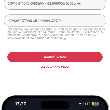
თუ მეგობარმა გირჩია ჩვენზე, ეს კოდიც გექნება. ჩაწერე და რაც
მოხდება ნამდვილად გაგაოცებს. შენც და კოდის პატრონსაც 🥳
თუ კოდი არ მოუციათ, რეგისტრაციის შემდეგ, შენ გექნება
პირადად შენი და შეძლებ გააზიარო 🤗
ᲒᲐᲒᲠᲫᲔᲚᲔᲑᲐ
ᲣᲙᲐᲜ ᲓᲐᲑᲠᲣᲜᲔᲑᲐ