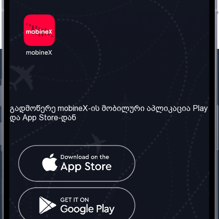
ჩვენი კომპანია
საჭირო ინფორმაცია
ჩვენ შესახებ
წესები და პირობები
გადმოწერე mobineX-ის მობილური აპლიკაცია Play
და App Store-დან
ჩვენი სერვისები
კონფიდენციალურობის
პოლიტიკა
SIM ბარათის აღება
ხშირად დასმული
კითხვები
კონტაქტი
სოციალური ქსელი
საქართველო: თბილისი
ტელ: 032 2 04 00 50