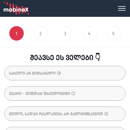
1
2
3
4
5
შეავსე ეს ველები 👇