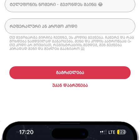
თუ მეგობარმა გირჩია ჩვენზე, ეს კოდიც გექნება. ჩაწერე და რაც
მოხდება ნამდვილად გაგაოცებს. შენც და კოდის პატრონსაც 🥳
თუ კოდი არ მოუციათ, რეგისტრაციის შემდეგ, შენ გექნება
პირადად შენი და შეძლებ გააზიარო 🤗
ᲒᲐᲒᲠᲫᲔᲚᲔᲑᲐ
ᲣᲙᲐᲜ ᲓᲐᲑᲠᲣᲜᲔᲑᲐ