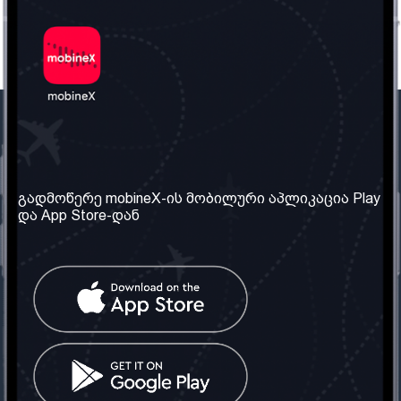
ჩვენი კომპანია
საჭირო ინფორმაცია
ჩვენ შესახებ
წესები და პირობები
გადმოწერე mobineX-ის მობილური აპლიკაცია Play
და App Store-დან
ჩვენი სერვისები
კონფიდენციალურობის
პოლიტიკა
SIM ბარათის აღება
ხშირად დასმული
კითხვები
კონტაქტი
სოციალური ქსელი
საქართველო: თბილისი
ტელ: 032 2 04 00 50