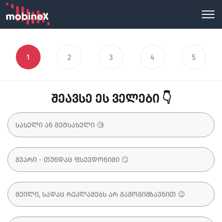
1
2
3
4
5
შეავსე ეს ველები 👇