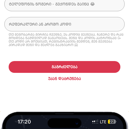
თუ მეგობარმა გირჩია ჩვენზე, ეს კოდიც გექნება. ჩაწერე და რაც
მოხდება ნამდვილად გაგაოცებს. შენც და კოდის პატრონსაც 🥳
თუ კოდი არ მოუციათ, რეგისტრაციის შემდეგ, შენ გექნება
პირადად შენი და შეძლებ გააზიარო 🤗
ᲒᲐᲒᲠᲫᲔᲚᲔᲑᲐ
ᲣᲙᲐᲜ ᲓᲐᲑᲠᲣᲜᲔᲑᲐ