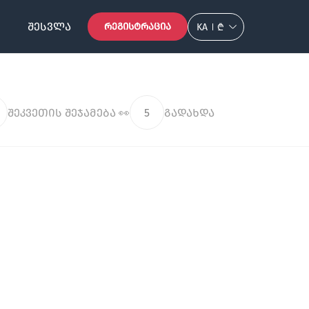
ᲨᲔᲡᲕᲚᲐ
ᲠᲔᲒᲘᲡᲢᲠᲐᲪᲘᲐ
KA
₾
შეკვეთის შეჯამება 👀
5
გადახდა