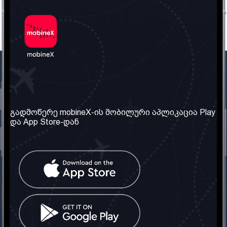
ჩვენი კომპანია
საჭირო ინფორმაცია
ჩვენ შესახებ
წესები და პირობები
გადმოწერე mobineX-ის მობილური აპლიკაცია Play
და App Store-დან
ჩვენი სერვისები
კონფიდენციალურობის
პოლიტიკა
SIM ბარათის აღება
ხშირად დასმული
კითხვები
კონტაქტი
სოციალური ქსელი
საქართველო: თბილისი
ტელ: 032 2 04 00 50