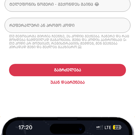
თუ მეგობარმა გირჩია ჩვენზე, ეს კოდიც გექნება. ჩაწერე და რაც
მოხდება ნამდვილად გაგაოცებს. შენც და კოდის პატრონსაც 🥳
თუ კოდი არ მოუციათ, რეგისტრაციის შემდეგ, შენ გექნება
პირადად შენი და შეძლებ გააზიარო 🤗
ᲒᲐᲒᲠᲫᲔᲚᲔᲑᲐ
ᲣᲙᲐᲜ ᲓᲐᲑᲠᲣᲜᲔᲑᲐ