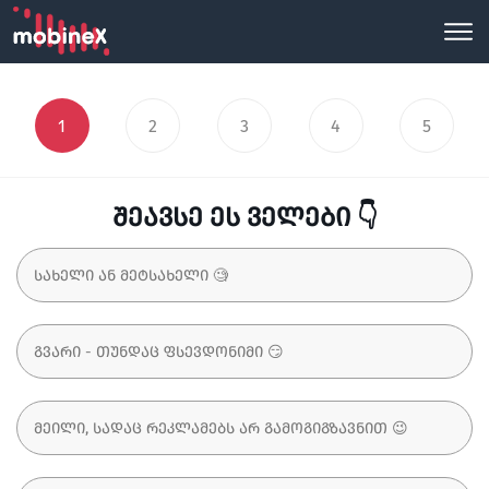
1
2
3
4
5
შეავსე ეს ველები 👇