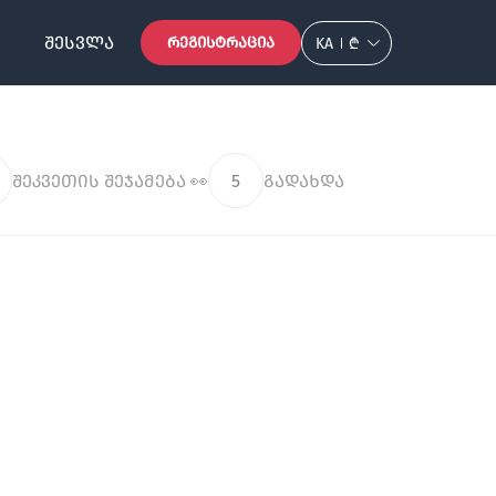
ᲨᲔᲡᲕᲚᲐ
ᲠᲔᲒᲘᲡᲢᲠᲐᲪᲘᲐ
KA
₾
შეკვეთის შეჯამება 👀
5
გადახდა