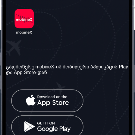
ჩვენი კომპანია
საჭირო ინფორმაცია
ჩვენ შესახებ
წესები და პირობები
გადმოწერე mobineX-ის მობილური აპლიკაცია Play
და App Store-დან
ჩვენი სერვისები
კონფიდენციალურობის
პოლიტიკა
SIM ბარათის აღება
ხშირად დასმული
კითხვები
კონტაქტი
სოციალური ქსელი
საქართველო: თბილისი
ტელ: 032 2 04 00 50