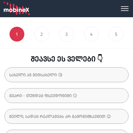
1
2
3
4
5
შეავსე ეს ველები 👇