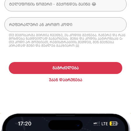
თუ მეგობარმა გირჩია ჩვენზე, ეს კოდიც გექნება. ჩაწერე და რაც
მოხდება ნამდვილად გაგაოცებს. შენც და კოდის პატრონსაც 🥳
თუ კოდი არ მოუციათ, რეგისტრაციის შემდეგ, შენ გექნება
პირადად შენი და შეძლებ გააზიარო 🤗
ᲒᲐᲒᲠᲫᲔᲚᲔᲑᲐ
ᲣᲙᲐᲜ ᲓᲐᲑᲠᲣᲜᲔᲑᲐ