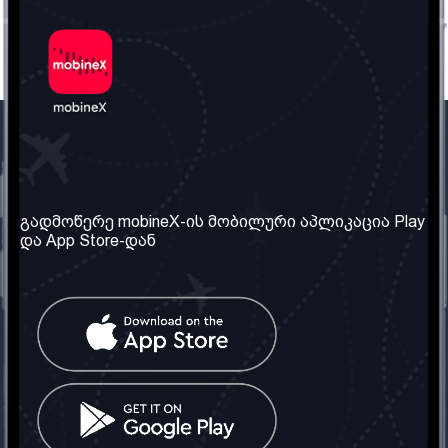
ჩვენი კომპანია
საჭირო ინფორმაცია
ჩვენ შესახებ
წესები და პირობები
გადმოწერე mobineX-ის მობილური აპლიკაცია Play
და App Store-დან
ჩვენი სერვისები
კონფიდენციალურობის
პოლიტიკა
SIM ბარათის აღება
ხშირად დასმული
კითხვები
კონტაქტი
სოციალური ქსელი
საქართველო: თბილისი
ტელ: 032 2 04 00 50