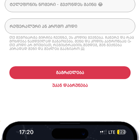
თუ მეგობარმა გირჩია ჩვენზე, ეს კოდიც გექნება. ჩაწერე და რაც
მოხდება ნამდვილად გაგაოცებს. შენც და კოდის პატრონსაც 🥳
თუ კოდი არ მოუციათ, რეგისტრაციის შემდეგ, შენ გექნება
პირადად შენი და შეძლებ გააზიარო 🤗
ᲒᲐᲒᲠᲫᲔᲚᲔᲑᲐ
ᲣᲙᲐᲜ ᲓᲐᲑᲠᲣᲜᲔᲑᲐ