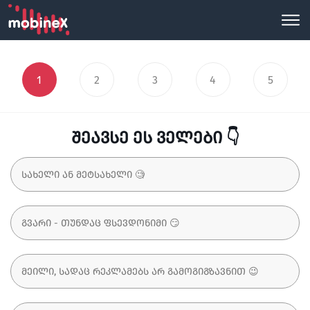
1
2
3
4
5
შეავსე ეს ველები 👇