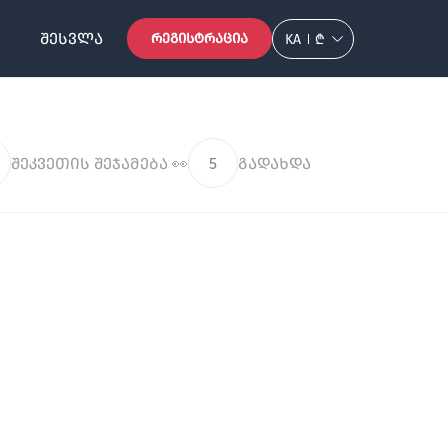
ᲨᲔᲡᲕᲚᲐ
ᲠᲔᲒᲘᲡᲢᲠᲐᲪᲘᲐ
KA
₾
შეკვეთის შეჯამება 👀
5
გადახდა