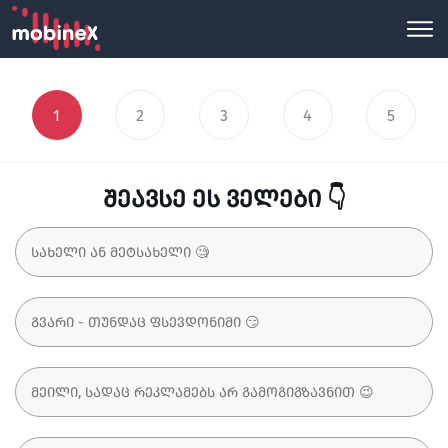
1
2
3
4
5
შეავსე ეს ველები 👇