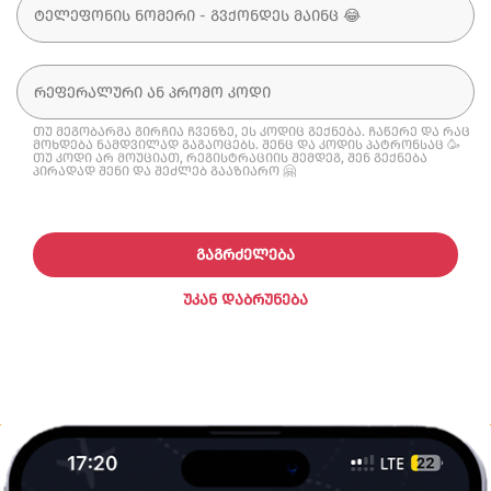
თუ მეგობარმა გირჩია ჩვენზე, ეს კოდიც გექნება. ჩაწერე და რაც
მოხდება ნამდვილად გაგაოცებს. შენც და კოდის პატრონსაც 🥳
თუ კოდი არ მოუციათ, რეგისტრაციის შემდეგ, შენ გექნება
პირადად შენი და შეძლებ გააზიარო 🤗
ᲒᲐᲒᲠᲫᲔᲚᲔᲑᲐ
ᲣᲙᲐᲜ ᲓᲐᲑᲠᲣᲜᲔᲑᲐ