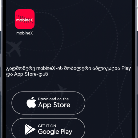
ჩვენი კომპანია
საჭირო ინფორმაცია
ჩვენ შესახებ
წესები და პირობები
გადმოწერე mobineX-ის მობილური აპლიკაცია Play
და App Store-დან
ჩვენი სერვისები
კონფიდენციალურობის
პოლიტიკა
SIM ბარათის აღება
ხშირად დასმული
კითხვები
კონტაქტი
სოციალური ქსელი
საქართველო: თბილისი
ტელ: 032 2 04 00 50