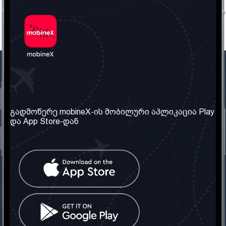
ჩვენი კომპანია
საჭირო ინფორმაცია
ჩვენ შესახებ
წესები და პირობები
გადმოწერე mobineX-ის მობილური აპლიკაცია Play
და App Store-დან
ჩვენი სერვისები
კონფიდენციალურობის
პოლიტიკა
SIM ბარათის აღება
ხშირად დასმული
კითხვები
კონტაქტი
სოციალური ქსელი
საქართველო: თბილისი
ტელ: 032 2 04 00 50