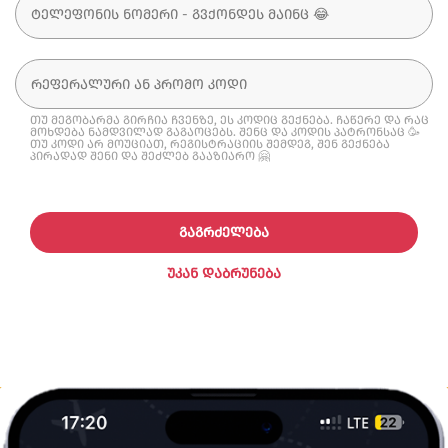
თუ მეგობარმა გირჩია ჩვენზე, ეს კოდიც გექნება. ჩაწერე და რაც
მოხდება ნამდვილად გაგაოცებს. შენც და კოდის პატრონსაც 🥳
თუ კოდი არ მოუციათ, რეგისტრაციის შემდეგ, შენ გექნება
პირადად შენი და შეძლებ გააზიარო 🤗
ᲒᲐᲒᲠᲫᲔᲚᲔᲑᲐ
ᲣᲙᲐᲜ ᲓᲐᲑᲠᲣᲜᲔᲑᲐ