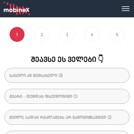
1
2
3
4
5
შეავსე ეს ველები 👇