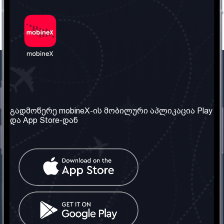
ჩვენი კომპანია
საჭირო ინფორმაცია
ჩვენ შესახებ
წესები და პირობები
გადმოწერე mobineX-ის მობილური აპლიკაცია Play
და App Store-დან
ჩვენი სერვისები
კონფიდენციალურობის
პოლიტიკა
SIM ბარათის აღება
ხშირად დასმული
კითხვები
კონტაქტი
სოციალური ქსელი
საქართველო: თბილისი
ტელ: 032 2 04 00 50