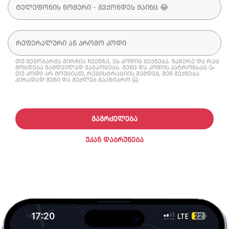
თუ მეგობარმა გირჩია ჩვენზე, ეს კოდიც გექნება. ჩაწერე და რაც
მოხდება ნამდვილად გაგაოცებს. შენც და კოდის პატრონსაც 🥳
თუ კოდი არ მოუციათ, რეგისტრაციის შემდეგ, შენ გექნება
პირადად შენი და შეძლებ გააზიარო 🤗
ᲒᲐᲒᲠᲫᲔᲚᲔᲑᲐ
ᲣᲙᲐᲜ ᲓᲐᲑᲠᲣᲜᲔᲑᲐ