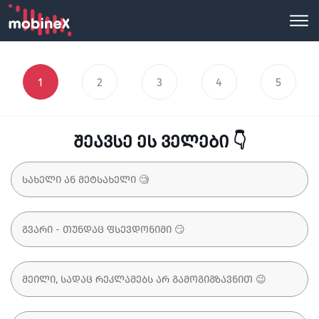
1
2
3
4
5
შეავსე ეს ველები 👇