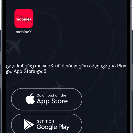
ჩვენი კომპანია
საჭირო ინფორმაცია
ჩვენ შესახებ
წესები და პირობები
გადმოწერე mobineX-ის მობილური აპლიკაცია Play
და App Store-დან
ჩვენი სერვისები
კონფიდენციალურობის
პოლიტიკა
SIM ბარათის აღება
ხშირად დასმული
კითხვები
კონტაქტი
სოციალური ქსელი
საქართველო: თბილისი
ტელ: 032 2 04 00 50