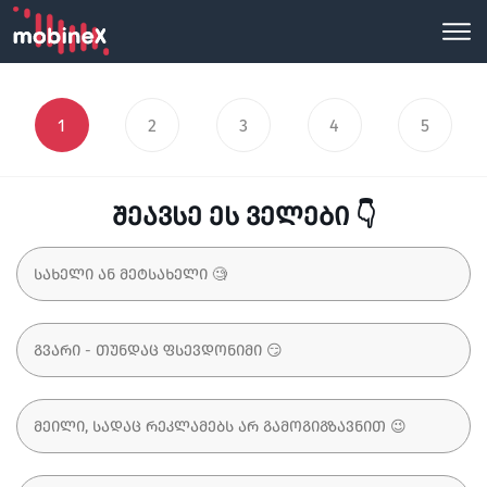
1
2
3
4
5
შეავსე ეს ველები 👇