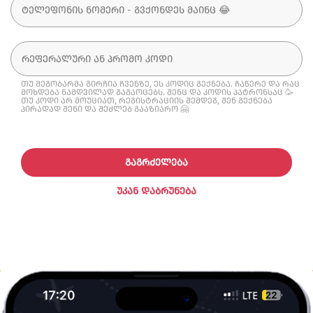
თუ მეგობარმა გირჩია ჩვენზე, ეს კოდიც გექნება. ჩაწერე და რაც
მოხდება ნამდვილად გაგაოცებს. შენც და კოდის პატრონსაც 🥳
თუ კოდი არ მოუციათ, რეგისტრაციის შემდეგ, შენ გექნება
პირადად შენი და შეძლებ გააზიარო 🤗
ᲒᲐᲒᲠᲫᲔᲚᲔᲑᲐ
ᲣᲙᲐᲜ ᲓᲐᲑᲠᲣᲜᲔᲑᲐ