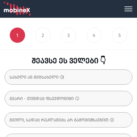
1
2
3
4
5
შეავსე ეს ველები 👇