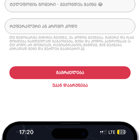
თუ მეგობარმა გირჩია ჩვენზე, ეს კოდიც გექნება. ჩაწერე და რაც
მოხდება ნამდვილად გაგაოცებს. შენც და კოდის პატრონსაც 🥳
თუ კოდი არ მოუციათ, რეგისტრაციის შემდეგ, შენ გექნება
პირადად შენი და შეძლებ გააზიარო 🤗
ᲒᲐᲒᲠᲫᲔᲚᲔᲑᲐ
ᲣᲙᲐᲜ ᲓᲐᲑᲠᲣᲜᲔᲑᲐ