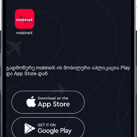
ჩვენი კომპანია
საჭირო ინფორმაცია
ჩვენ შესახებ
წესები და პირობები
გადმოწერე mobineX-ის მობილური აპლიკაცია Play
და App Store-დან
ჩვენი სერვისები
კონფიდენციალურობის
პოლიტიკა
SIM ბარათის აღება
ხშირად დასმული
კითხვები
კონტაქტი
სოციალური ქსელი
საქართველო: თბილისი
ტელ: 032 2 04 00 50