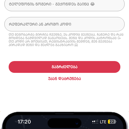
თუ მეგობარმა გირჩია ჩვენზე, ეს კოდიც გექნება. ჩაწერე და რაც
მოხდება ნამდვილად გაგაოცებს. შენც და კოდის პატრონსაც 🥳
თუ კოდი არ მოუციათ, რეგისტრაციის შემდეგ, შენ გექნება
პირადად შენი და შეძლებ გააზიარო 🤗
ᲒᲐᲒᲠᲫᲔᲚᲔᲑᲐ
ᲣᲙᲐᲜ ᲓᲐᲑᲠᲣᲜᲔᲑᲐ