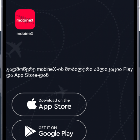
ჩვენი კომპანია
საჭირო ინფორმაცია
ჩვენ შესახებ
წესები და პირობები
გადმოწერე mobineX-ის მობილური აპლიკაცია Play
და App Store-დან
ჩვენი სერვისები
კონფიდენციალურობის
პოლიტიკა
SIM ბარათის აღება
ხშირად დასმული
კითხვები
კონტაქტი
სოციალური ქსელი
საქართველო: თბილისი
ტელ: 032 2 04 00 50