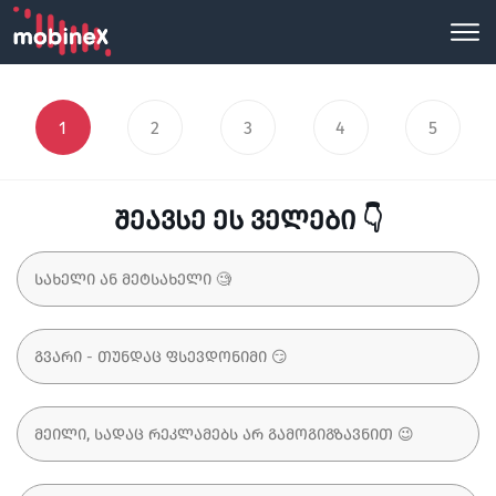
1
2
3
4
5
შეავსე ეს ველები 👇