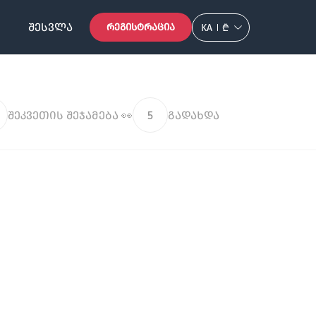
ᲨᲔᲡᲕᲚᲐ
ᲠᲔᲒᲘᲡᲢᲠᲐᲪᲘᲐ
KA
₾
შეკვეთის შეჯამება 👀
5
გადახდა