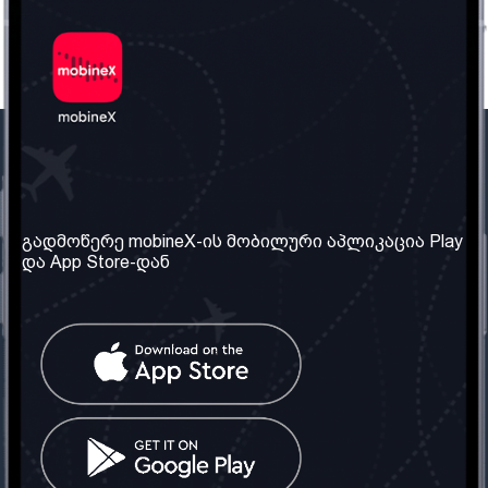
ჩვენი კომპანია
საჭირო ინფორმაცია
ჩვენ შესახებ
წესები და პირობები
გადმოწერე mobineX-ის მობილური აპლიკაცია Play
და App Store-დან
ჩვენი სერვისები
კონფიდენციალურობის
პოლიტიკა
SIM ბარათის აღება
ხშირად დასმული
კითხვები
კონტაქტი
სოციალური ქსელი
საქართველო: თბილისი
ტელ: 032 2 04 00 50