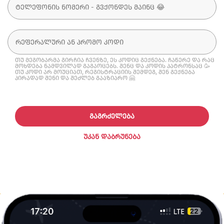
თუ მეგობარმა გირჩია ჩვენზე, ეს კოდიც გექნება. ჩაწერე და რაც
მოხდება ნამდვილად გაგაოცებს. შენც და კოდის პატრონსაც 🥳
თუ კოდი არ მოუციათ, რეგისტრაციის შემდეგ, შენ გექნება
პირადად შენი და შეძლებ გააზიარო 🤗
ᲒᲐᲒᲠᲫᲔᲚᲔᲑᲐ
ᲣᲙᲐᲜ ᲓᲐᲑᲠᲣᲜᲔᲑᲐ