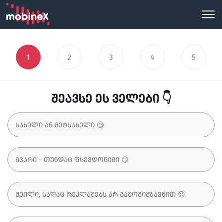
1
2
3
4
5
შეავსე ეს ველები 👇