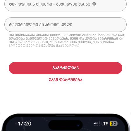
თუ მეგობარმა გირჩია ჩვენზე, ეს კოდიც გექნება. ჩაწერე და რაც
მოხდება ნამდვილად გაგაოცებს. შენც და კოდის პატრონსაც 🥳
თუ კოდი არ მოუციათ, რეგისტრაციის შემდეგ, შენ გექნება
პირადად შენი და შეძლებ გააზიარო 🤗
ᲒᲐᲒᲠᲫᲔᲚᲔᲑᲐ
ᲣᲙᲐᲜ ᲓᲐᲑᲠᲣᲜᲔᲑᲐ