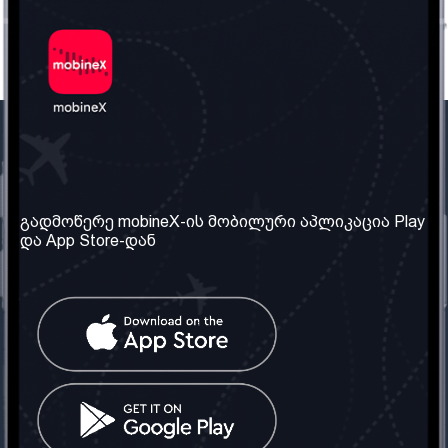
ჩვენი კომპანია
საჭირო ინფორმაცია
ჩვენ შესახებ
წესები და პირობები
გადმოწერე mobineX-ის მობილური აპლიკაცია Play
და App Store-დან
ჩვენი სერვისები
კონფიდენციალურობის
პოლიტიკა
SIM ბარათის აღება
ხშირად დასმული
კითხვები
კონტაქტი
სოციალური ქსელი
საქართველო: თბილისი
ტელ: 032 2 04 00 50