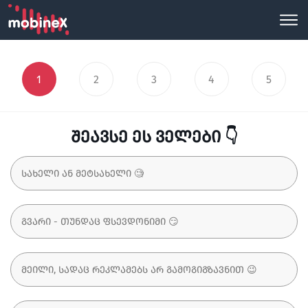
1
2
3
4
5
შეავსე ეს ველები 👇