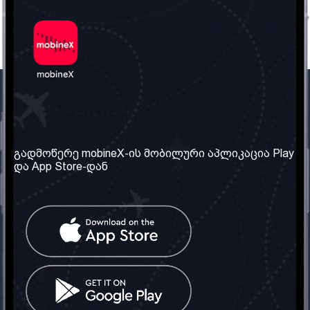
ჩვენი კომპანია
საჭირო ინფორმაცია
ჩვენ შესახებ
წესები და პირობები
გადმოწერე mobineX-ის მობილური აპლიკაცია Play
და App Store-დან
ჩვენი სერვისები
კონფიდენციალურობის
პოლიტიკა
SIM ბარათის აღება
ხშირად დასმული
კითხვები
კონტაქტი
სოციალური ქსელი
საქართველო: თბილისი
ტელ: 032 2 04 00 50