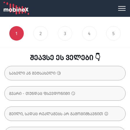
1
2
3
4
5
შეავსე ეს ველები 👇