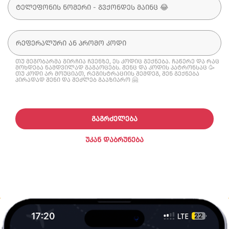
თუ მეგობარმა გირჩია ჩვენზე, ეს კოდიც გექნება. ჩაწერე და რაც
მოხდება ნამდვილად გაგაოცებს. შენც და კოდის პატრონსაც 🥳
თუ კოდი არ მოუციათ, რეგისტრაციის შემდეგ, შენ გექნება
პირადად შენი და შეძლებ გააზიარო 🤗
ᲒᲐᲒᲠᲫᲔᲚᲔᲑᲐ
ᲣᲙᲐᲜ ᲓᲐᲑᲠᲣᲜᲔᲑᲐ