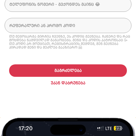
თუ მეგობარმა გირჩია ჩვენზე, ეს კოდიც გექნება. ჩაწერე და რაც
მოხდება ნამდვილად გაგაოცებს. შენც და კოდის პატრონსაც 🥳
თუ კოდი არ მოუციათ, რეგისტრაციის შემდეგ, შენ გექნება
პირადად შენი და შეძლებ გააზიარო 🤗
ᲒᲐᲒᲠᲫᲔᲚᲔᲑᲐ
ᲣᲙᲐᲜ ᲓᲐᲑᲠᲣᲜᲔᲑᲐ