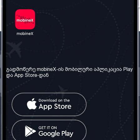
ჩვენი კომპანია
საჭირო ინფორმაცია
ჩვენ შესახებ
წესები და პირობები
გადმოწერე mobineX-ის მობილური აპლიკაცია Play
და App Store-დან
ჩვენი სერვისები
კონფიდენციალურობის
პოლიტიკა
SIM ბარათის აღება
ხშირად დასმული
კითხვები
კონტაქტი
სოციალური ქსელი
საქართველო: თბილისი
ტელ: 032 2 04 00 50