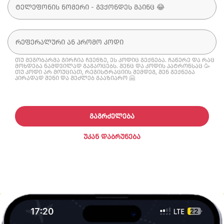
თუ მეგობარმა გირჩია ჩვენზე, ეს კოდიც გექნება. ჩაწერე და რაც
მოხდება ნამდვილად გაგაოცებს. შენც და კოდის პატრონსაც 🥳
თუ კოდი არ მოუციათ, რეგისტრაციის შემდეგ, შენ გექნება
პირადად შენი და შეძლებ გააზიარო 🤗
ᲒᲐᲒᲠᲫᲔᲚᲔᲑᲐ
ᲣᲙᲐᲜ ᲓᲐᲑᲠᲣᲜᲔᲑᲐ