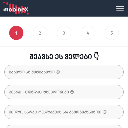
1
2
3
4
5
შეავსე ეს ველები 👇