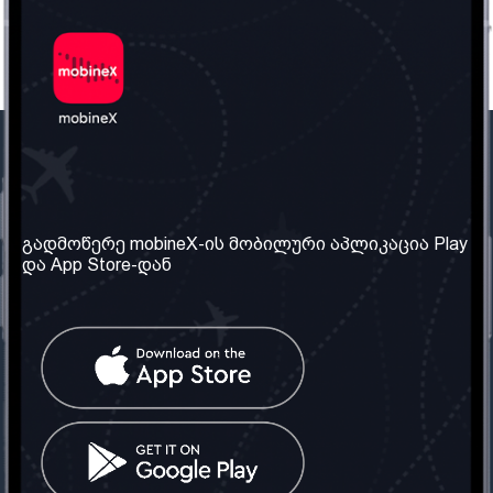
ჩვენი კომპანია
საჭირო ინფორმაცია
ჩვენ შესახებ
წესები და პირობები
გადმოწერე mobineX-ის მობილური აპლიკაცია Play
და App Store-დან
ჩვენი სერვისები
კონფიდენციალურობის
პოლიტიკა
SIM ბარათის აღება
ხშირად დასმული
კითხვები
კონტაქტი
სოციალური ქსელი
საქართველო: თბილისი
ტელ: 032 2 04 00 50