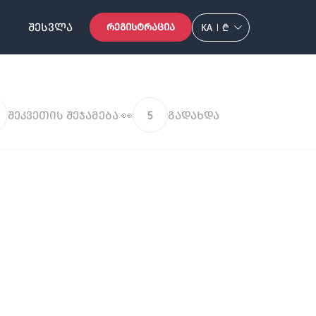
ᲨᲔᲡᲕᲚᲐ
ᲠᲔᲒᲘᲡᲢᲠᲐᲪᲘᲐ
KA
₾
შეკვეთის შეჯამება 👀
5
გადახდა