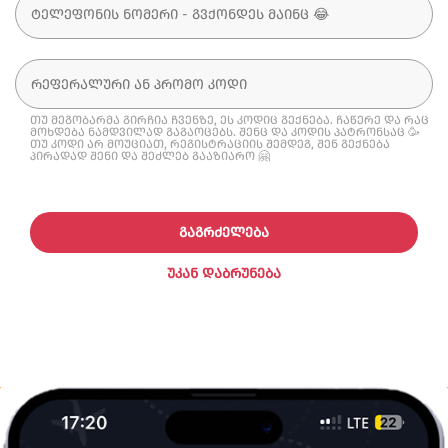
თუ მეგობარმა გირჩია ჩვენზე, ეს კოდიც გექნება. ჩაწერე და რაც
მოხდება ნამდვილად გაგაოცებს. შენც და კოდის პატრონსაც 🥳
თუ კოდი არ მოუციათ, რეგისტრაციის შემდეგ, შენ გექნება
პირადად შენი და შეძლებ გააზიარო 🤗
ᲒᲐᲒᲠᲫᲔᲚᲔᲑᲐ
ᲣᲙᲐᲜ ᲓᲐᲑᲠᲣᲜᲔᲑᲐ