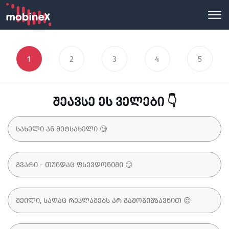
1
2
3
4
5
შეავსე ეს ველები 👇