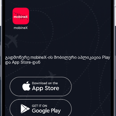
ჩვენი კომპანია
საჭირო ინფორმაცია
ჩვენ შესახებ
წესები და პირობები
გადმოწერე mobineX-ის მობილური აპლიკაცია Play
და App Store-დან
ჩვენი სერვისები
კონფიდენციალურობის
პოლიტიკა
SIM ბარათის აღება
ხშირად დასმული
კითხვები
კონტაქტი
სოციალური ქსელი
საქართველო: თბილისი
ტელ: 032 2 04 00 50