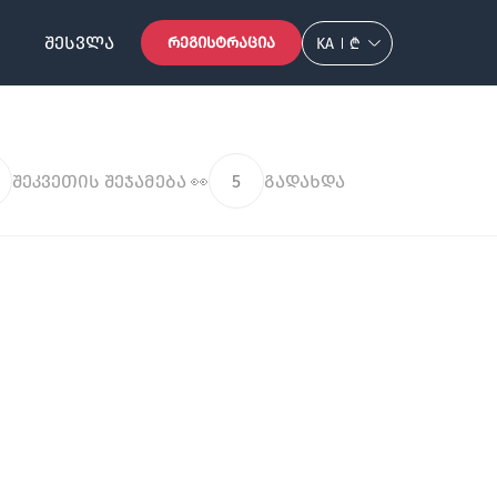
ᲨᲔᲡᲕᲚᲐ
ᲠᲔᲒᲘᲡᲢᲠᲐᲪᲘᲐ
KA
₾
შეკვეთის შეჯამება 👀
5
გადახდა