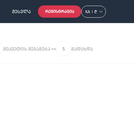
ᲨᲔᲡᲕᲚᲐ
ᲠᲔᲒᲘᲡᲢᲠᲐᲪᲘᲐ
KA
₾
შეკვეთის შეჯამება 👀
5
გადახდა