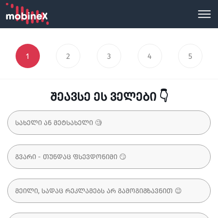
1
2
3
4
5
შეავსე ეს ველები 👇