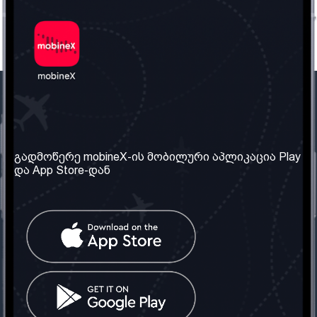
ჩვენი კომპანია
საჭირო ინფორმაცია
ჩვენ შესახებ
წესები და პირობები
გადმოწერე mobineX-ის მობილური აპლიკაცია Play
და App Store-დან
ჩვენი სერვისები
კონფიდენციალურობის
პოლიტიკა
SIM ბარათის აღება
ხშირად დასმული
კითხვები
კონტაქტი
სოციალური ქსელი
საქართველო: თბილისი
ტელ: 032 2 04 00 50