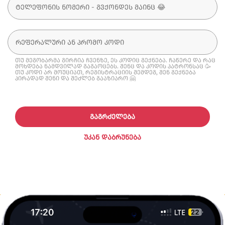
თუ მეგობარმა გირჩია ჩვენზე, ეს კოდიც გექნება. ჩაწერე და რაც
მოხდება ნამდვილად გაგაოცებს. შენც და კოდის პატრონსაც 🥳
თუ კოდი არ მოუციათ, რეგისტრაციის შემდეგ, შენ გექნება
პირადად შენი და შეძლებ გააზიარო 🤗
ᲒᲐᲒᲠᲫᲔᲚᲔᲑᲐ
ᲣᲙᲐᲜ ᲓᲐᲑᲠᲣᲜᲔᲑᲐ