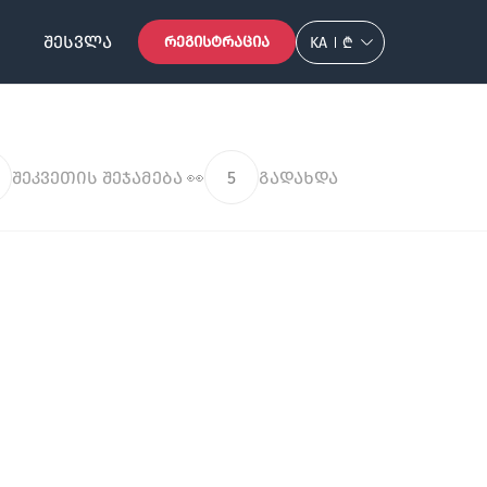
ᲨᲔᲡᲕᲚᲐ
ᲠᲔᲒᲘᲡᲢᲠᲐᲪᲘᲐ
KA
₾
შეკვეთის შეჯამება 👀
5
გადახდა