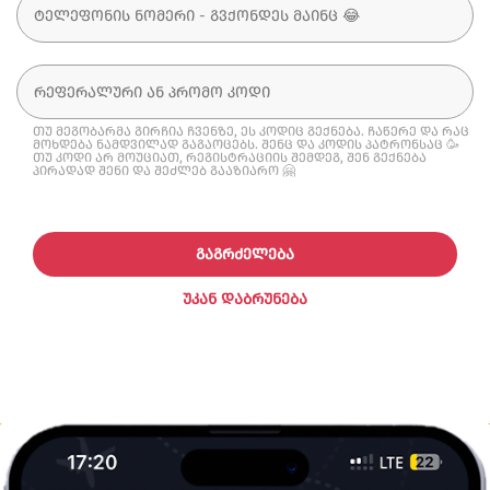
თუ მეგობარმა გირჩია ჩვენზე, ეს კოდიც გექნება. ჩაწერე და რაც
მოხდება ნამდვილად გაგაოცებს. შენც და კოდის პატრონსაც 🥳
თუ კოდი არ მოუციათ, რეგისტრაციის შემდეგ, შენ გექნება
პირადად შენი და შეძლებ გააზიარო 🤗
ᲒᲐᲒᲠᲫᲔᲚᲔᲑᲐ
ᲣᲙᲐᲜ ᲓᲐᲑᲠᲣᲜᲔᲑᲐ