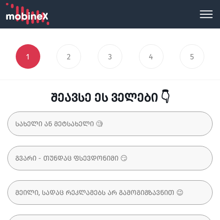
1
2
3
4
5
შეავსე ეს ველები 👇