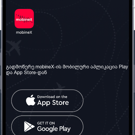
ჩვენი კომპანია
საჭირო ინფორმაცია
ჩვენ შესახებ
წესები და პირობები
გადმოწერე mobineX-ის მობილური აპლიკაცია Play
და App Store-დან
ჩვენი სერვისები
კონფიდენციალურობის
პოლიტიკა
SIM ბარათის აღება
ხშირად დასმული
კითხვები
კონტაქტი
სოციალური ქსელი
საქართველო: თბილისი
ტელ: 032 2 04 00 50