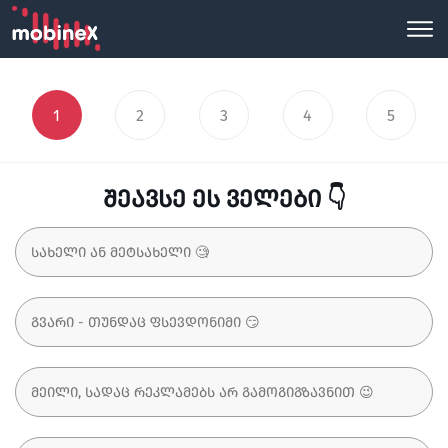
1
2
3
4
5
შეავსე ეს ველები 👇