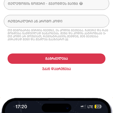
თუ მეგობარმა გირჩია ჩვენზე, ეს კოდიც გექნება. ჩაწერე და რაც
მოხდება ნამდვილად გაგაოცებს. შენც და კოდის პატრონსაც 🥳
თუ კოდი არ მოუციათ, რეგისტრაციის შემდეგ, შენ გექნება
პირადად შენი და შეძლებ გააზიარო 🤗
ᲒᲐᲒᲠᲫᲔᲚᲔᲑᲐ
ᲣᲙᲐᲜ ᲓᲐᲑᲠᲣᲜᲔᲑᲐ