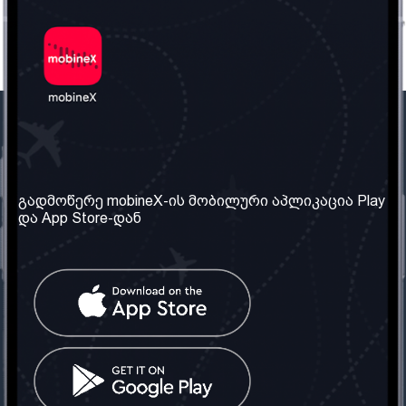
ჩვენი კომპანია
საჭირო ინფორმაცია
ჩვენ შესახებ
წესები და პირობები
გადმოწერე mobineX-ის მობილური აპლიკაცია Play
და App Store-დან
ჩვენი სერვისები
კონფიდენციალურობის
პოლიტიკა
SIM ბარათის აღება
ხშირად დასმული
კითხვები
კონტაქტი
სოციალური ქსელი
საქართველო: თბილისი
ტელ: 032 2 04 00 50