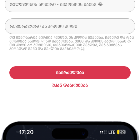
თუ მეგობარმა გირჩია ჩვენზე, ეს კოდიც გექნება. ჩაწერე და რაც
მოხდება ნამდვილად გაგაოცებს. შენც და კოდის პატრონსაც 🥳
თუ კოდი არ მოუციათ, რეგისტრაციის შემდეგ, შენ გექნება
პირადად შენი და შეძლებ გააზიარო 🤗
ᲒᲐᲒᲠᲫᲔᲚᲔᲑᲐ
ᲣᲙᲐᲜ ᲓᲐᲑᲠᲣᲜᲔᲑᲐ