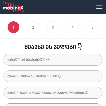
1
2
3
4
5
შეავსე ეს ველები 👇