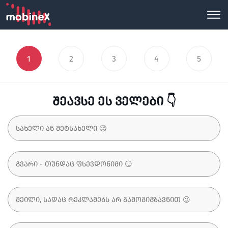
1
2
3
4
5
შეავსე ეს ველები 👇