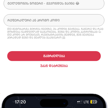
თუ მეგობარმა გირჩია ჩვენზე, ეს კოდიც გექნება. ჩაწერე და რაც
მოხდება ნამდვილად გაგაოცებს. შენც და კოდის პატრონსაც 🥳
თუ კოდი არ მოუციათ, რეგისტრაციის შემდეგ, შენ გექნება
პირადად შენი და შეძლებ გააზიარო 🤗
ᲒᲐᲒᲠᲫᲔᲚᲔᲑᲐ
ᲣᲙᲐᲜ ᲓᲐᲑᲠᲣᲜᲔᲑᲐ