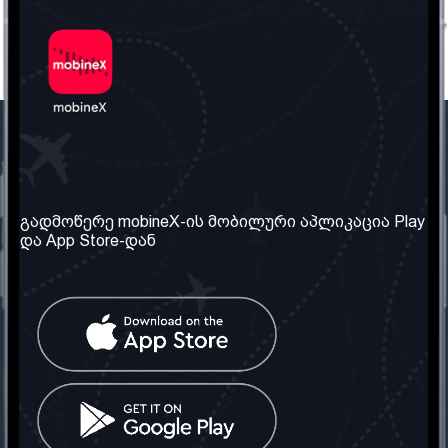
ჩვენი კომპანია
საჭირო ინფორმაცია
ჩვენ შესახებ
წესები და პირობები
გადმოწერე mobineX-ის მობილური აპლიკაცია Play
და App Store-დან
ჩვენი სერვისები
კონფიდენციალურობის
პოლიტიკა
SIM ბარათის აღება
ხშირად დასმული
კითხვები
კონტაქტი
სოციალური ქსელი
საქართველო: თბილისი
ტელ: 032 2 04 00 50